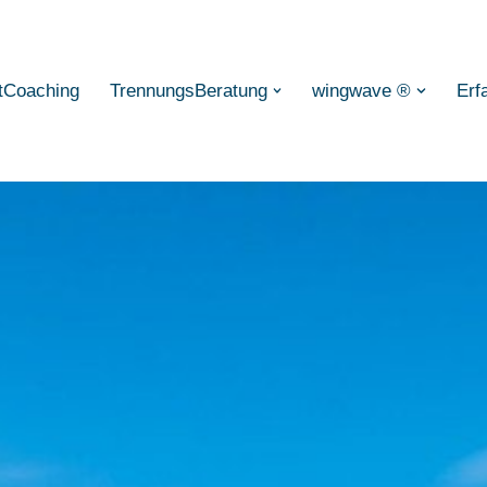
tCoaching
TrennungsBeratung
wingwave ®
Erf